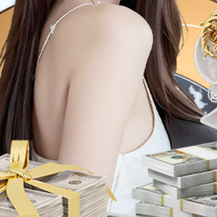
异常监控
实时分析行为模式，提前识别潜在异常与突发风
险。
好博官方网站 · 版本更新历史归
我们记录每次进步，只为更稳定的赛事观看与数据服务。