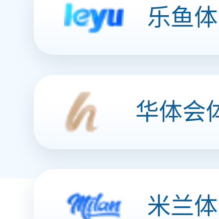
2021年3月10日 · v4.6.1
首页动效优化。
修复偶发闪退问题。
2019 年
2019年11月3日 · v2.3.4
上线赛事回顾模块。
简化登录流程。
2019年6月18日 · v2.2.1
支持欧洲杯赛程展示。
提升老机型兼容性。