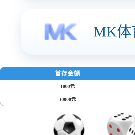
夜间模式
实时数据
多平台兼容
下载 App
进入网页版
好博官方网站
好博官方网站-好博(中国) ✅eson推荐
🌈「2026好运滚滚」🔰全新官网正式
上线🔰 成立于2012年10月，注册资
suppo
金7500万，是一家生产各类医疗器械
的厂家，是一家集科研、生产、销售
为一体的医疗器械产品企业。好博官
方网站-好博(中国)只有注重产品质
量，才可以走得更远，才可以赢得未