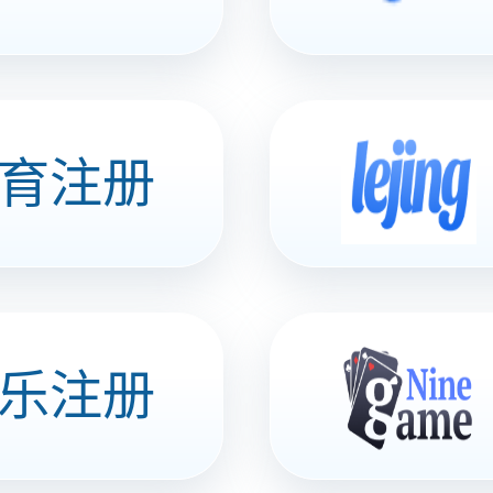
未来我们将继续围绕 好博官方网站 用户的真实需求，不断提升产品体验
面
pp
平台内容更舒适。集成赛事直
户在不同场景下的观赛需求。