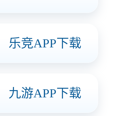
。
扫码获取 App
适配 Android / iOS 系统